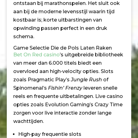
ontstaan bij marathonspelen. Het sluit ook
aan bij de moderne levensstijl waarin tijd
kostbaar is; korte uitbarstingen van
opwinding passen perfect in een druk
schema.
Game Selectie Die de Pols Laten Raken
Bet On Red casino
’s uitgebreide bibliotheek
van meer dan 6.000 titels biedt een
overvloed aan high‑velocity opties. Slots
zoals Pragmatic Play’s
Jungle Rush
of
Spinomenal’s
Fishin’ Frenzy
leveren snelle
reels en frequente uitbetalingen. Live casino
opties zoals Evolution Gaming’s Crazy Time
zorgen voor live interactie zonder lange
wachttijden.
High‑pay frequentie slots