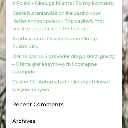
z Polski – Obsługa Klienta i Formy Kontaktu
Beste buitenlandse online casino voor
Nederlandse spelers – Top casino’s met
snelle registratie en uitbetalingen
Azərbaycanda Onlayn Kazino Pin Up –
Rəsmi Giriş
Online casino SlotsVader dla polskich graczy
– Oferta gier kasynowych i dostępne
kategorie
Casino F1 – Automaty do gier gry stołowe i
kasyno na żywo
Recent Comments
Archives