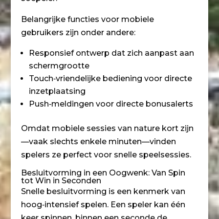
Belangrijke functies voor mobiele
gebruikers zijn onder andere:
Responsief ontwerp dat zich aanpast aan
schermgrootte
Touch‑vriendelijke bediening voor directe
inzetplaatsing
Push‑meldingen voor directe bonusalerts
Omdat mobiele sessies van nature kort zijn
—vaak slechts enkele minuten—vinden
spelers ze perfect voor snelle speelsessies.
Besluitvorming in een Oogwenk: Van Spin
tot Win in Seconden
Snelle besluitvorming is een kenmerk van
hoog‑intensief spelen. Een speler kan één
keer spinnen, binnen een seconde de