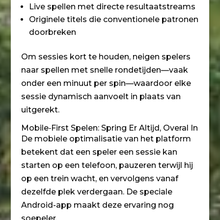
Live spellen met directe resultaatstreams
Originele titels die conventionele patronen
doorbreken
Om sessies kort te houden, neigen spelers
naar spellen met snelle rondetijden—vaak
onder een minuut per spin—waardoor elke
sessie dynamisch aanvoelt in plaats van
uitgerekt.
Mobile‑First Spelen: Spring Er Altijd, Overal In
De mobiele optimalisatie van het platform
betekent dat een speler een sessie kan
starten op een telefoon, pauzeren terwijl hij
op een trein wacht, en vervolgens vanaf
dezelfde plek verdergaan. De speciale
Android-app maakt deze ervaring nog
soepeler.