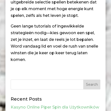
uitgebreide selectie spellen betekenen dat
je op elk moment met hoge energie kunt
spelen, zelfs als het leven je stopt.
Geen lange tutorials of ingewikkelde
strategieën nodig—kies gewoon een spel,
zet je inzet, en laat de reels je lot bepalen.
Word vandaag lid en voel de rush van snelle
winsten die je keer op keer terug laten
komen.
Recent Posts
Kasyno Online Piper Spin dla Użytkowników