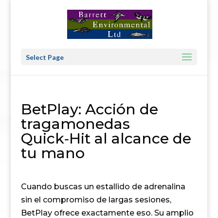
Select Page
BetPlay: Acción de
tragamonedas
Quick‑Hit al alcance de
tu mano
Cuando buscas un estallido de adrenalina
sin el compromiso de largas sesiones,
BetPlay ofrece exactamente eso. Su amplio