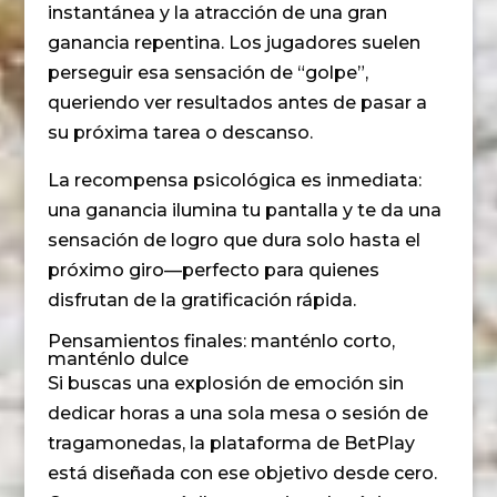
instantánea y la atracción de una gran
ganancia repentina. Los jugadores suelen
perseguir esa sensación de “golpe”,
queriendo ver resultados antes de pasar a
su próxima tarea o descanso.
La recompensa psicológica es inmediata:
una ganancia ilumina tu pantalla y te da una
sensación de logro que dura solo hasta el
próximo giro—perfecto para quienes
disfrutan de la gratificación rápida.
Pensamientos finales: manténlo corto,
manténlo dulce
Si buscas una explosión de emoción sin
dedicar horas a una sola mesa o sesión de
tragamonedas, la plataforma de BetPlay
está diseñada con ese objetivo desde cero.