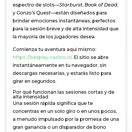
espectro de slots—
Starburst
,
Book of Dead
,
y
Gonzo’s Quest
—están diseñados para
brindar emociones instantáneas, perfectos
para la sesión breve y de alta intensidad que
la mayoría de los jugadores desea.
Comienza tu aventura aquí mismo:
https://betplay-casino.cl/
. El sitio se abre
instantáneamente en tu navegador, sin
descargas necesarias, y estarás listo para
girar en segundos.
Por qué funcionan las sesiones cortas y de
alta intensidad
Una sesión rápida significa que te
concentras en un solo giro o en unos pocos,
a menudo impulsado por la promesa de una
gran ganancia o un disparador de bono