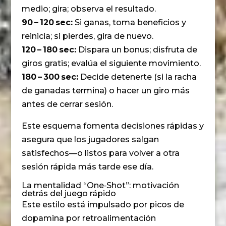
medio; gira; observa el resultado.
90 – 120 sec:
Si ganas, toma beneficios y
reinicia; si pierdes, gira de nuevo.
120 – 180 sec:
Dispara un bonus; disfruta de
giros gratis; evalúa el siguiente movimiento.
180 – 300 sec:
Decide detenerte (si la racha
de ganadas termina) o hacer un giro más
antes de cerrar sesión.
Este esquema fomenta decisiones rápidas y
asegura que los jugadores salgan
satisfechos—o listos para volver a otra
sesión rápida más tarde ese día.
La mentalidad “One‑Shot”: motivación
detrás del juego rápido
Este estilo está impulsado por picos de
dopamina por retroalimentación