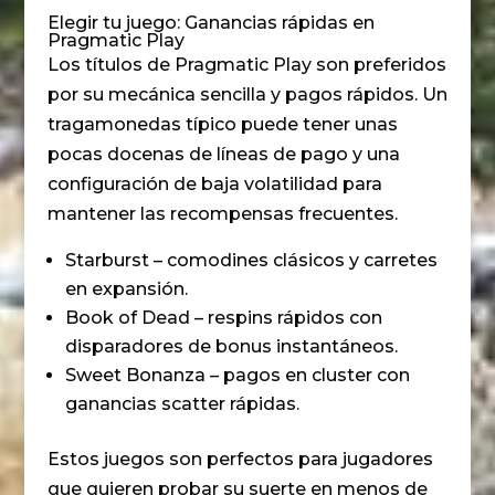
Elegir tu juego: Ganancias rápidas en
Pragmatic Play
Los títulos de Pragmatic Play son preferidos
por su mecánica sencilla y pagos rápidos. Un
tragamonedas típico puede tener unas
pocas docenas de líneas de pago y una
configuración de baja volatilidad para
mantener las recompensas frecuentes.
Starburst – comodines clásicos y carretes
en expansión.
Book of Dead – respins rápidos con
disparadores de bonus instantáneos.
Sweet Bonanza – pagos en cluster con
ganancias scatter rápidas.
Estos juegos son perfectos para jugadores
que quieren probar su suerte en menos de