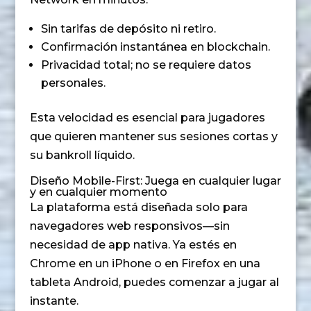
Sin tarifas de depósito ni retiro.
Confirmación instantánea en blockchain.
Privacidad total; no se requiere datos
personales.
Esta velocidad es esencial para jugadores
que quieren mantener sus sesiones cortas y
su bankroll líquido.
Diseño Mobile-First: Juega en cualquier lugar
y en cualquier momento
La plataforma está diseñada solo para
navegadores web responsivos—sin
necesidad de app nativa. Ya estés en
Chrome en un iPhone o en Firefox en una
tableta Android, puedes comenzar a jugar al
instante.