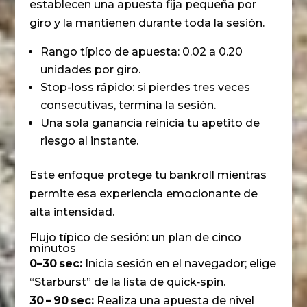
establecen una apuesta fija pequeña por
giro y la mantienen durante toda la sesión.
Rango típico de apuesta: 0.02 a 0.20
unidades por giro.
Stop-loss rápido: si pierdes tres veces
consecutivas, termina la sesión.
Una sola ganancia reinicia tu apetito de
riesgo al instante.
Este enfoque protege tu bankroll mientras
permite esa experiencia emocionante de
alta intensidad.
Flujo típico de sesión: un plan de cinco
minutos
0–30 sec:
Inicia sesión en el navegador; elige
“Starburst” de la lista de quick‑spin.
30 – 90 sec:
Realiza una apuesta de nivel