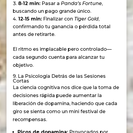
8‑12 min:
Pasar a
Panda’s Fortune
,
buscando un pago grande único.
12‑15 min:
Finalizar con
Tiger Gold
,
confirmando tu ganancia o pérdida total
antes de retirarte.
El ritmo es implacable pero controlado—
cada segundo cuenta para alcanzar tu
objetivo.
9. La Psicología Detrás de las Sesiones
Cortas
La ciencia cognitiva nos dice que la toma de
decisiones rápida puede aumentar la
liberación de dopamina, haciendo que cada
giro se sienta como un mini festival de
recompensas.
Picos de dopamina:
Provocados por