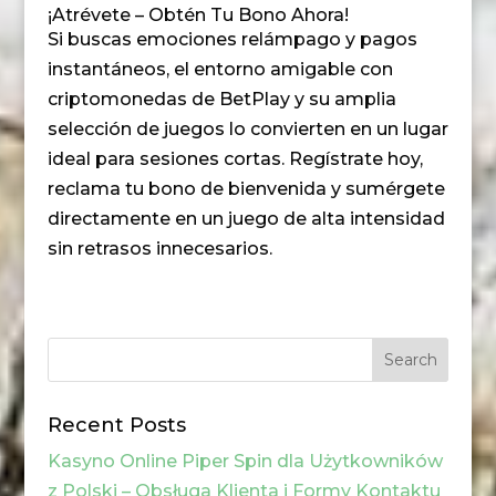
¡Atrévete – Obtén Tu Bono Ahora!
Si buscas emociones relámpago y pagos
instantáneos, el entorno amigable con
criptomonedas de BetPlay y su amplia
selección de juegos lo convierten en un lugar
ideal para sesiones cortas. Regístrate hoy,
reclama tu bono de bienvenida y sumérgete
directamente en un juego de alta intensidad
sin retrasos innecesarios.
Recent Posts
Kasyno Online Piper Spin dla Użytkowników
z Polski – Obsługa Klienta i Formy Kontaktu