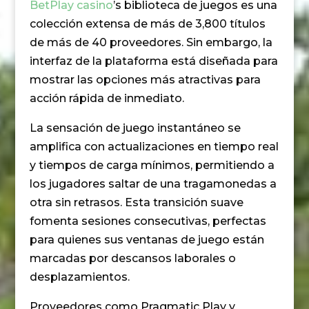
BetPlay casino
’s biblioteca de juegos es una
colección extensa de más de 3,800 títulos
de más de 40 proveedores. Sin embargo, la
interfaz de la plataforma está diseñada para
mostrar las opciones más atractivas para
acción rápida de inmediato.
La sensación de juego instantáneo se
amplifica con actualizaciones en tiempo real
y tiempos de carga mínimos, permitiendo a
los jugadores saltar de una tragamonedas a
otra sin retrasos. Esta transición suave
fomenta sesiones consecutivas, perfectas
para quienes sus ventanas de juego están
marcadas por descansos laborales o
desplazamientos.
Proveedores como Pragmatic Play y