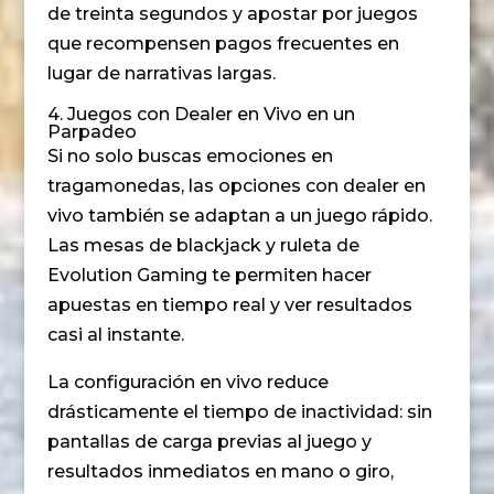
de treinta segundos y apostar por juegos
que recompensen pagos frecuentes en
lugar de narrativas largas.
4. Juegos con Dealer en Vivo en un
Parpadeo
Si no solo buscas emociones en
tragamonedas, las opciones con dealer en
vivo también se adaptan a un juego rápido.
Las mesas de blackjack y ruleta de
Evolution Gaming te permiten hacer
apuestas en tiempo real y ver resultados
casi al instante.
La configuración en vivo reduce
drásticamente el tiempo de inactividad: sin
pantallas de carga previas al juego y
resultados inmediatos en mano o giro,