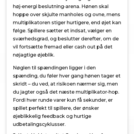
høj‑energi beslutning‑arena. Hønen skal
hoppe over skjulte manholes og ovne, mens
multiplikatoren stiger hurtigere, end øjet kan
følge. Spillere sætter et indsat, vælger en
sværhedsgrad, og beslutter derefter, om de
vil fortsætte fremad eller cash out på det
nøjagtige øjeblik.
Nøglen til spændingen ligger i den
spænding, du føler hver gang hønen tager et
skridt – du ved, at risikoen nærmer sig, men
du jagter også det næste multiplikator‑hop.
Fordi hver runde varer kun få sekunder, er
spillet perfekt til spillere, der ønsker
øjeblikkelig feedback og hurtige
udbetalingscyklusser.