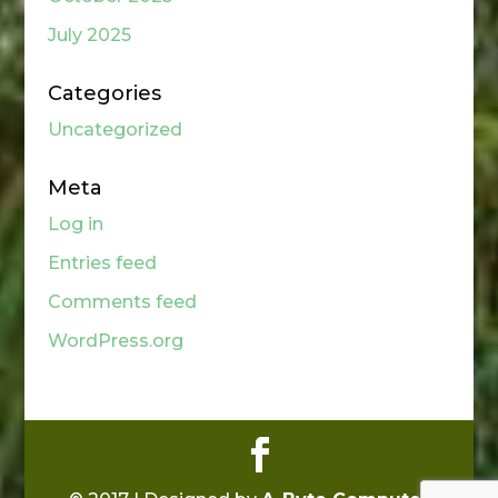
July 2025
Categories
Uncategorized
Meta
Log in
Entries feed
Comments feed
WordPress.org