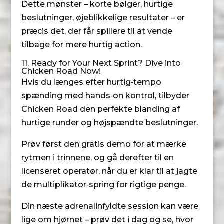
Dette mønster – korte bølger, hurtige
beslutninger, øjeblikkelige resultater – er
præcis det, der får spillere til at vende
tilbage for mere hurtig action.
11. Ready for Your Next Sprint? Dive into
Chicken Road Now!
Hvis du længes efter hurtig‑tempo
spænding med hands‑on kontrol, tilbyder
Chicken Road den perfekte blanding af
hurtige runder og højspændte beslutninger.
Prøv først den gratis demo for at mærke
rytmen i trinnene, og gå derefter til en
licenseret operatør, når du er klar til at jagte
de multiplikator‑spring for rigtige penge.
Din næste adrenalinfyldte session kan være
lige om hjørnet – prøv det i dag og se, hvor