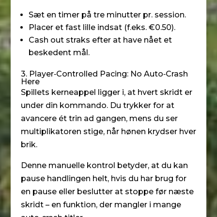
Sæt en timer på tre minutter pr. session.
Placer et fast lille indsat (f.eks. €0.50).
Cash out straks efter at have nået et
beskedent mål.
3. Player‑Controlled Pacing: No Auto‑Crash
Here
Spillets kerneappel ligger i, at hvert skridt er
under din kommando. Du trykker for at
avancere ét trin ad gangen, mens du ser
multiplikatoren stige, når hønen krydser hver
brik.
Denne manuelle kontrol betyder, at du kan
pause handlingen helt, hvis du har brug for
en pause eller beslutter at stoppe før næste
skridt – en funktion, der mangler i mange