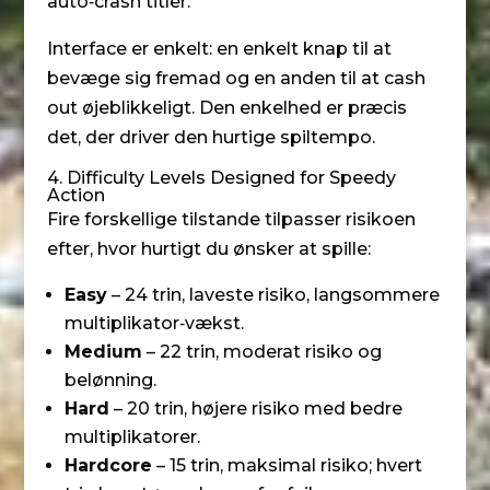
auto‑crash titler.
Interface er enkelt: en enkelt knap til at
bevæge sig fremad og en anden til at cash
out øjeblikkeligt. Den enkelhed er præcis
det, der driver den hurtige spiltempo.
4. Difficulty Levels Designed for Speedy
Action
Fire forskellige tilstande tilpasser risikoen
efter, hvor hurtigt du ønsker at spille:
Easy
– 24 trin, laveste risiko, langsommere
multiplikator‑vækst.
Medium
– 22 trin, moderat risiko og
belønning.
Hard
– 20 trin, højere risiko med bedre
multiplikatorer.
Hardcore
– 15 trin, maksimal risiko; hvert