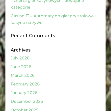
– Oferta gier kasynowych i dostępne
kategorie
Casino F1 – Automaty do gier gry stołowe i
kasyno na żywo
Recent Comments
Archives
July 2026
June 2026
March 2026
February 2026
January 2026
December 2025
October 2025