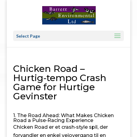
Select Page
Chicken Road –
Hurtig‑tempo Crash
Game for Hurtige
Gevinster
1. The Road Ahead: What Makes Chicken
Road a Pulse‑Racing Experience
Chicken Road er et crash‑style spil, der
forvandler en enkel vejovergang til en