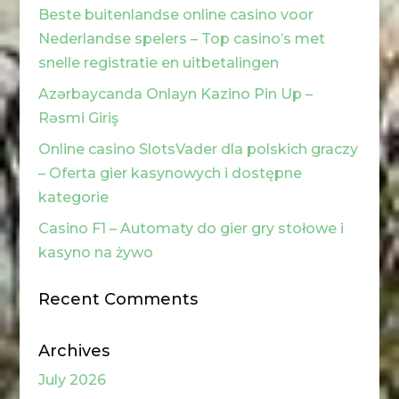
Beste buitenlandse online casino voor
Nederlandse spelers – Top casino’s met
snelle registratie en uitbetalingen
Azərbaycanda Onlayn Kazino Pin Up –
Rəsmi Giriş
Online casino SlotsVader dla polskich graczy
– Oferta gier kasynowych i dostępne
kategorie
Casino F1 – Automaty do gier gry stołowe i
kasyno na żywo
Recent Comments
Archives
July 2026