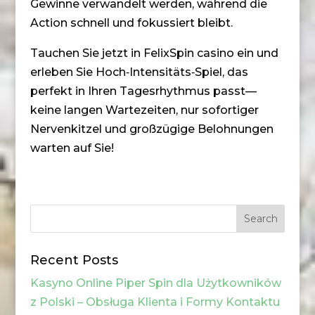
Gewinne verwandelt werden, während die
Action schnell und fokussiert bleibt.
Tauchen Sie jetzt in FelixSpin casino ein und
erleben Sie Hoch‑Intensitäts‑Spiel, das
perfekt in Ihren Tagesrhythmus passt—
keine langen Wartezeiten, nur sofortiger
Nervenkitzel und großzügige Belohnungen
warten auf Sie!
Recent Posts
Kasyno Online Piper Spin dla Użytkowników
z Polski – Obsługa Klienta i Formy Kontaktu