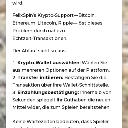
wird.
FelixSpin’s Krypto‑Support—Bitcoin,
Ethereum, Litecoin, Ripple—löst dieses
Problem durch nahezu
Echtzeit‑Transaktionen.
Der Ablauf sieht so aus:
Krypto‑Wallet auswählen:
Wählen Sie
aus mehreren Optionen auf der Plattform.
Transfer initiieren:
Bestätigen Sie die
Transaktion über Ihre Wallet‑Schnittstelle.
Einzahlungsbestätigung:
Innerhalb von
Sekunden spiegelt Ihr Guthaben die neuen
Mittel wider, die zum Spielen bereitstehen.
Keine Wartezeiten bedeuten, dass Spieler