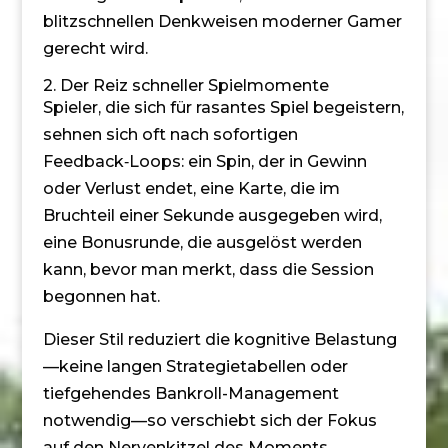
blitzschnellen Denkweisen moderner Gamer
gerecht wird.
2. Der Reiz schneller Spielmomente
Spieler, die sich für rasantes Spiel begeistern,
sehnen sich oft nach sofortigen
Feedback‑Loops: ein Spin, der in Gewinn
oder Verlust endet, eine Karte, die im
Bruchteil einer Sekunde ausgegeben wird,
eine Bonusrunde, die ausgelöst werden
kann, bevor man merkt, dass die Session
begonnen hat.
Dieser Stil reduziert die kognitive Belastung
—keine langen Strategietabellen oder
tiefgehendes Bankroll-Management
notwendig—so verschiebt sich der Fokus
auf den Nervenkitzel des Moments.