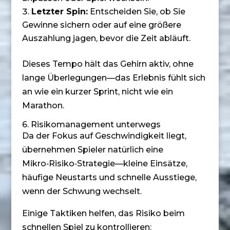
Letzter Spin:
Entscheiden Sie, ob Sie
Gewinne sichern oder auf eine größere
Auszahlung jagen, bevor die Zeit abläuft.
Dieses Tempo hält das Gehirn aktiv, ohne
lange Überlegungen—das Erlebnis fühlt sich
an wie ein kurzer Sprint, nicht wie ein
Marathon.
6. Risikomanagement unterwegs
Da der Fokus auf Geschwindigkeit liegt,
übernehmen Spieler natürlich eine
Mikro‑Risiko‑Strategie—kleine Einsätze,
häufige Neustarts und schnelle Ausstiege,
wenn der Schwung wechselt.
Einige Taktiken helfen, das Risiko beim
schnellen Spiel zu kontrollieren: