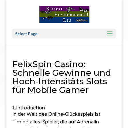
Select Page
FelixSpin Casino:
Schnelle Gewinne und
Hoch‑Intensitäts Slots
für Mobile Gamer
1. Introduction
In der Welt des Online-Glücksspiels ist
Timing alles. Spieler, die auf Adrenalin