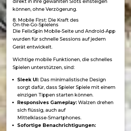
direkt in ihre gewählten Slots einsteigen
können, ohne Verzögerung.
8. Mobile First: Die Kraft des
On‑the‑Go‑Spielens
Die FelixSpin Mobile‑Seite und Android‑App
wurden für schnelle Sessions auf jedem
Gerät entwickelt.
Wichtige mobile Funktionen, die schnelles
Spielen unterstützen, sind:
Sleek UI:
Das minimalistische Design
sorgt dafür, dass Spieler Spiele mit einem
einzigen Tippen starten können.
Responsives Gameplay:
Walzen drehen
sich flüssig, auch auf
Mittelklasse‑Smartphones.
Sofortige Benachrichtigungen: