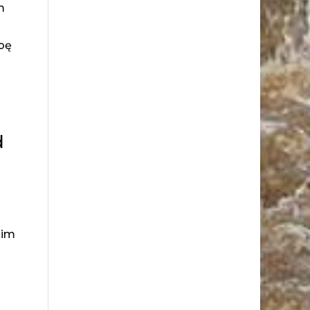
m
zbę
d
kim