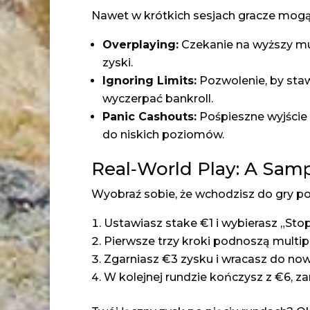
Nawet w krótkich sesjach gracze mogą 
Overplaying:
Czekanie na wyższy mu
zyski.
Ignoring Limits:
Pozwolenie, by staw
wyczerpać bankroll.
Panic Cashouts:
Pośpieszne wyjście
do niskich poziomów.
Real‑World Play: A Samp
Wyobraź sobie, że wchodzisz do gry po
Ustawiasz stake €1 i wybierasz „Stop
Pierwsze trzy kroki podnoszą multip
Zgarniasz €3 zysku i wracasz do nowe
W kolejnej rundzie kończysz z €6, z