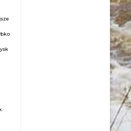
jsze
zybko
zysk
x.