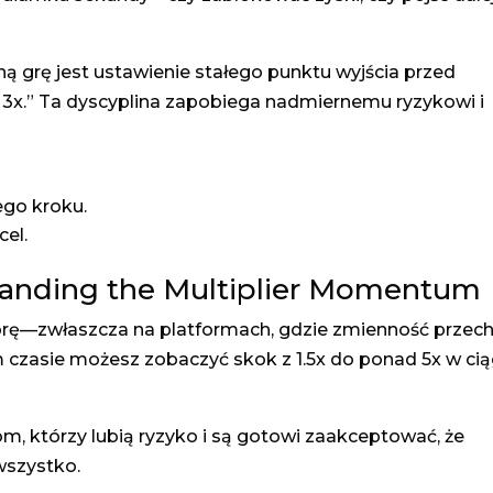
ą grę jest ustawienie stałego punktu wyjścia przed
3x.” Ta dyscyplina zapobiega nadmiernemu ryzykowi i
go kroku.
cel.
tanding the Multiplier Momentum
górę—zwłaszcza na platformach, gdzie zmienność przech
czasie możesz zobaczyć skok z 1.5x do ponad 5x w ci
, którzy lubią ryzyko i są gotowi zaakceptować, że
wszystko.