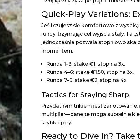
Twój łączny zysk po pięciu rundach? O
Quick‑Play Variations: 
Jeśli czujesz się komfortowo z wysoką
rundy, trzymając cel wyjścia stały. Ta 
jednocześnie pozwala stopniowo ska
momentem.
Runda 1–3: stake €1, stop na 3x.
Runda 4–6: stake €1.50, stop na 3x.
Runda 7–9: stake €2, stop na 4x.
Tactics for Staying Sharp
Przydatnym trikiem jest zanotowanie, 
multiplier—dane te mogą subtelnie ki
szybkiej gry.
Ready to Dive In? Take