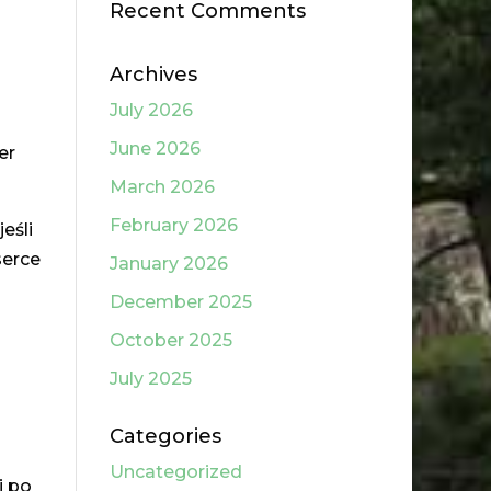
Recent Comments
Archives
July 2026
June 2026
er
March 2026
February 2026
eśli
serce
January 2026
December 2025
October 2025
July 2025
Categories
Uncategorized
j po