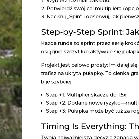
Wybierz rozmiar zakładu.
Potwierdź swój cel multipliera (opcjo
Naciśnij „Spin” i obserwuj, jak pierws
Step‑by‑Step Sprint: Ja
Każda runda to sprint przez serię krokó
osiągnie szczyt lub aktywuje się pułap
Projekt jest celowo prosty: im dalej si
trafisz na ukrytą pułapkę. To cienka g
bije szybciej.
Step +1: Multiplier skacze do 1.5x.
Step +2: Dodane nowe ryzyko—multipl
Step +3: Pułapka może być tuż za ro
Timing Is Everything: T
Twoja najważniejsza decyzja zapada w