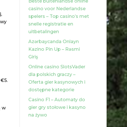
Beste buitenlandse online
casino voor Nederlandse
,
spelers – Top casino’s met
rwy
snelle registratie en
uitbetalingen
Azərbaycanda Onlayn
Kazino Pin Up – Rəsmi
Giriş
Online casino SlotsVader
dla polskich graczy –
 €5.
Oferta gier kasynowych i
dostępne kategorie
Casino F1 – Automaty do
gier gry stołowe i kasyno
ą w
na żywo