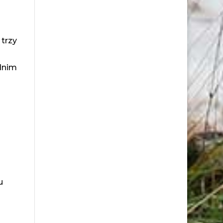
 trzy
dnim
u