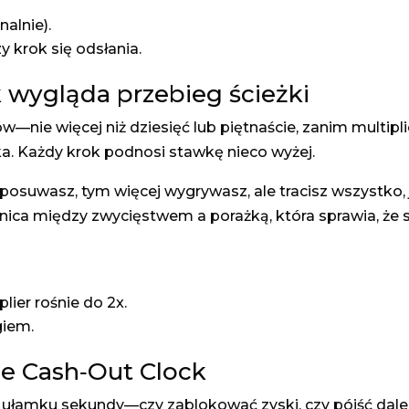
nalnie).
zy krok się odsłania.
k wygląda przebieg ścieżki
w—nie więcej niż dziesięć lub piętnaście, zanim multipli
ka. Każdy krok podnosi stawkę nieco wyżej.
ę posuwasz, tym więcej wygrywasz, ale tracisz wszystko, j
ranica między zwycięstwem a porażką, która sprawia, że 
ier rośnie do 2x.
giem.
he Cash‑Out Clock
 ułamku sekundy—czy zablokować zyski, czy pójść dale