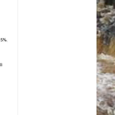
 5%.
li