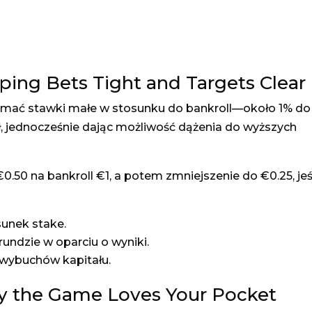
eping Bets Tight and Targets Clear
zymać stawki małe w stosunku do bankroll—około 1% do
, jednocześnie dając możliwość dążenia do wyższych
50 na bankroll €1, a potem zmniejszenie do €0.25, jeś
sunek stake.
undzie w oparciu o wyniki.
 wybuchów kapitału.
 the Game Loves Your Pocket