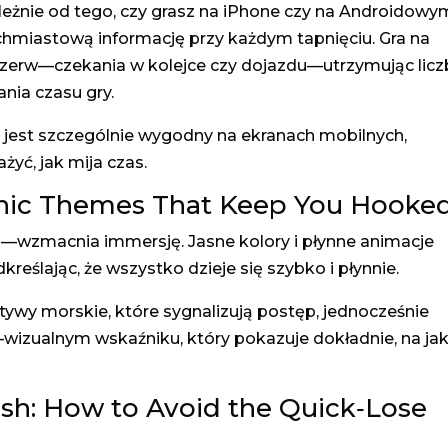
ależnie od tego, czy grasz na iPhone czy na Androidowy
ychmiastową informację przy każdym tapnięciu. Gra na
 przerw—czekania w kolejce czy dojazdu—utrzymując lic
nia czasu gry.
 jest szczególnie wygodny na ekranach mobilnych,
yć, jak mija czas.
anic Themes That Keep You Hooke
—wzmacnia immersję. Jasne kolory i płynne animacje
reślając, że wszystko dzieje się szybko i płynnie.
ywy morskie, które sygnalizują postęp, jednocześnie
—wizualnym wskaźniku, który pokazuje dokładnie, na ja
ash: How to Avoid the Quick‑Lose