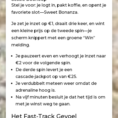
Stel je voor: je logt in, pakt koffie, en opent je
favoriete slot—Sweet Bonanza.
Je zet je inzet op €1, draait drie keer, en wint
een kleine prijs op de tweede spin—je
scherm knippert met een groene “Win”
melding.
Je pauzeert even en verhoogt je inzet naar
€2 voor de volgende spin.
De derde spin levert je een
cascade‑jackpot op van €25.
Je verdubbelt meteen weer omdat de
adrenaline hoog is.
Na vijf minuten besluit je dat het tijd is om
met je winst weg te gaan.
Het Fast‑Track Gevoel