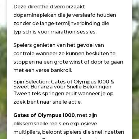
Deze directheid veroorzaakt
dopaminepieken die je verslaafd houden
zonder de lange‑termijnverbinding die
typisch is voor marathon‑sessies.
Spelers genieten van het gevoel van
controle wanneer ze kunnen besluiten te
stoppen na een grote winst of door te gaan
met een verse bankroll.
Spin Selection: Gates of Olympus 1000 &
Sweet Bonanza voor Snelle Beloningen
Twee titels springen eruit wanneer je op
zoek bent naar snelle actie.
Gates of Olympus 1000
, met zijn
bliksemsnelle reels en explosieve
multipliers, beloont spelers die snel inzetten