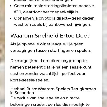
Geen minimale stortingslimieten behalve
€10, waardoor het toegankelijk is.
Opname via crypto is direct—geen dagen
wachten zoals bij bankoverschrijvingen.
Waarom Snelheid Ertoe Doet
Als je op snelle winst jaagt, wil je geen
vertragingen tussen stortingen en spelen.
De mogelijkheid om direct crypto op te
nemen betekent dat je na één sessie kunt
cashen zonder wachttijd—perfect voor
korte‑sessie‑spelen.
Herhaal Rush: Waarom Spelers Terugkomen
in Seconden
De cyclus van snel spelen en directe
beloningen creëert een lus die moeilijk te