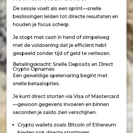
De sessie voelt als een sprint—snelle
beslissingen leiden tot directe resultaten en
houden je focus scherp.
Je stopt met cash in hand of simpelweg
met de voldoening dat je efficiënt hebt
gespeeld zonder tijd of geld te verliezen.
Betalingskracht: Snelle Deposits en Direct
Crypto Opnames
Een geweldige spelervaring begint met
snelle betaalopties.
Je kunt direct storten via Visa of Mastercard
—gewoon gegevens invoeren en binnen
seconden je saldo zien verschijnen.
Crypto wallets zoals Bitcoin of Ethereum
bieden ook directe stortingen.