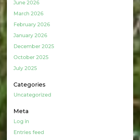
June 2026
March 2026
February 2026
January 2026
December 2025
October 2025
July 2025
Categories
Uncategorized
Meta
Log in
Entries feed