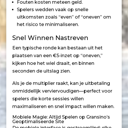
Fouten kosten meteen geld.
Spelers wedden vaak op snelle
uitkomsten zoals “even” of “oneven” om
het risico te minimaliseren.
Snel Winnen Nastreven
Een typische ronde kan bestaan uit het
plaatsen van een €5‑inzet op “oneven,”
kijken hoe het wiel draait, en binnen
seconden de uitslag zien.
Als je de multiplier raakt, kan je uitbetaling
onmiddellijk verviervoudigen—perfect voor
spelers die korte sessies willen
maximaliseren en snel impact willen maken.
Mobiele Magie: Altijd Spelen op Gransino’s
Geoptimaliseerde Site
De mobiele interface is gestroomlijnd; elke