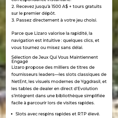
Recevez jusqu’à 1500 A$ + tours gratuits
sur le premier dépôt.
Passez directement à votre jeu choisi.
Parce que Lizaro valorise la rapidité, la
navigation est intuitive : quelques clics, et
vous tournez ou misez sans délai.
Sélection de Jeux Qui Vous Maintiennent
Engagé
Lizaro propose des milliers de titres de
fournisseurs leaders—les slots classiques de
NetEnt, les visuels modernes de Yggdrasil, et
les tables de dealer en direct d’Evolution
s’intègrent dans une bibliothèque simplifiée
facile à parcourir lors de visites rapides.
Slots avec respins rapides et RTP élevé.