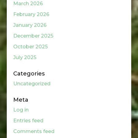
March 2026
February 2026
January 2026
December 2025
October 2025
July 2025
Categories
Uncategorized
Meta
Log in
Entries feed
Comments feed