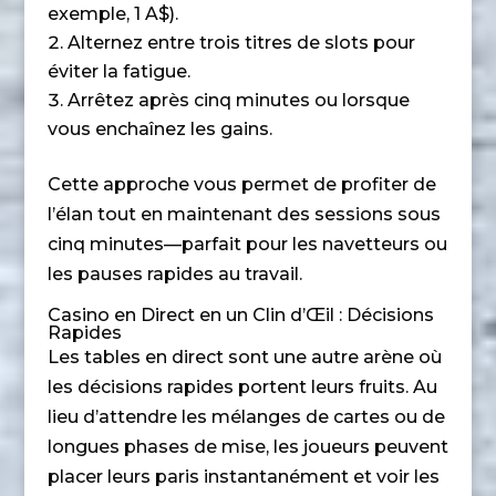
exemple, 1 A$).
Alternez entre trois titres de slots pour
éviter la fatigue.
Arrêtez après cinq minutes ou lorsque
vous enchaînez les gains.
Cette approche vous permet de profiter de
l’élan tout en maintenant des sessions sous
cinq minutes—parfait pour les navetteurs ou
les pauses rapides au travail.
Casino en Direct en un Clin d’Œil : Décisions
Rapides
Les tables en direct sont une autre arène où
les décisions rapides portent leurs fruits. Au
lieu d’attendre les mélanges de cartes ou de
longues phases de mise, les joueurs peuvent
placer leurs paris instantanément et voir les