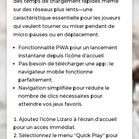
des temps de chargement rapides même
sur des réseaux plus lents—une
caractéristique essentielle pour les joueurs
qui veulent tourner ou miser pendant de
micro‑pauses ou en déplacement.
Fonctionnalité PWA pour un lancement
instantané depuis l’icône d’accueil.
Pas besoin de télécharger une app ; le
navigateur mobile fonctionne
parfaitement.
Navigation simplifiée pour réduire le
nombre de clics nécessaires pour
atteindre vos jeux favoris.
Ajoutez l’icône Lizaro à l’écran d’accueil
pour un accès immédiat.
Sélectionnez le menu “Quick Play” pour