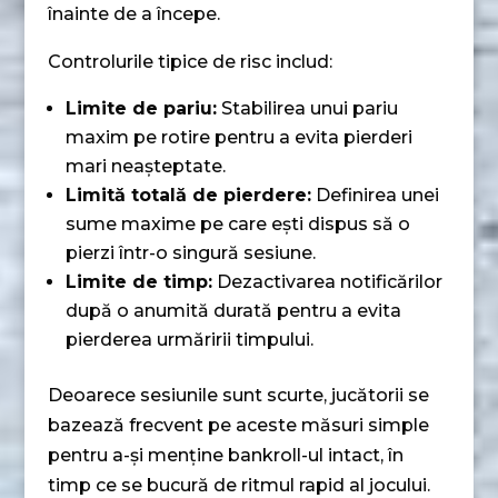
înainte de a începe.
Controlurile tipice de risc includ:
Limite de pariu:
Stabilirea unui pariu
maxim pe rotire pentru a evita pierderi
mari neașteptate.
Limită totală de pierdere:
Definirea unei
sume maxime pe care ești dispus să o
pierzi într-o singură sesiune.
Limite de timp:
Dezactivarea notificărilor
după o anumită durată pentru a evita
pierderea urmăririi timpului.
Deoarece sesiunile sunt scurte, jucătorii se
bazează frecvent pe aceste măsuri simple
pentru a-și menține bankroll-ul intact, în
timp ce se bucură de ritmul rapid al jocului.