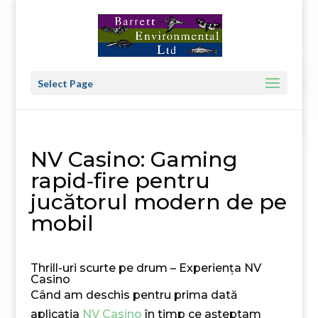
Select Page
NV Casino: Gaming
rapid‑fire pentru
jucătorul modern de pe
mobil
Thrill-uri scurte pe drum – Experiența NV
Casino
Când am deschis pentru prima dată
aplicația
NV Casino
în timp ce așteptam