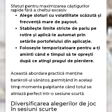
Sfaturi pentru maximizarea câștigurilor
rapide fără a cheltui excesiv
Alege sloturi cu volatilitate scăzută și
frecvență mare de payout.
Stabilește limite stricte de pariu pe
rotire și aplică-le automat prin
setările portofelului din aplicație.
Folosește temporizatoare pentru a-ți
aminti când e timpul să te oprești
după ce atingi pragul de pierdere.
Această abordare practică menține
bankroll-ul sănătos, permițând în același
timp momente palpitante când totul se
aliniază perfect într-o sesiune scurtă.
Diversificarea alegerilor de joc
în sesiuni scurte