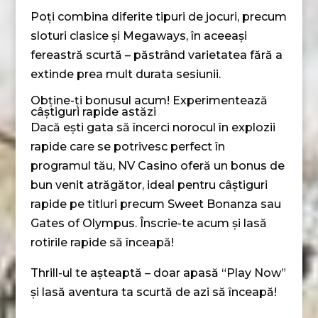
Poți combina diferite tipuri de jocuri, precum
sloturi clasice și Megaways, în aceeași
fereastră scurtă – păstrând varietatea fără a
extinde prea mult durata sesiunii.
Obține-ți bonusul acum! Experimentează
câștiguri rapide astăzi
Dacă ești gata să încerci norocul în explozii
rapide care se potrivesc perfect în
programul tău, NV Casino oferă un bonus de
bun venit atrăgător, ideal pentru câștiguri
rapide pe titluri precum Sweet Bonanza sau
Gates of Olympus. Înscrie-te acum și lasă
rotirile rapide să înceapă!
Thrill-ul te așteaptă – doar apasă “Play Now”
și lasă aventura ta scurtă de azi să înceapă!