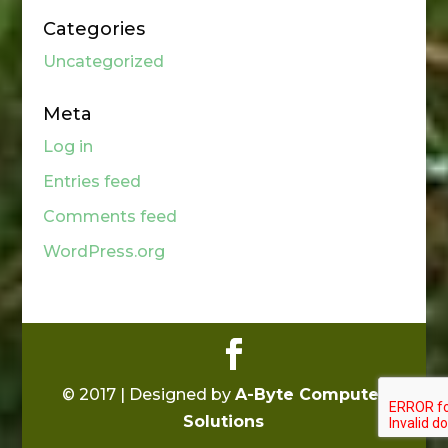
Categories
Uncategorized
Meta
Log in
Entries feed
Comments feed
WordPress.org
© 2017 | Designed by
A-Byte Computer
Solutions