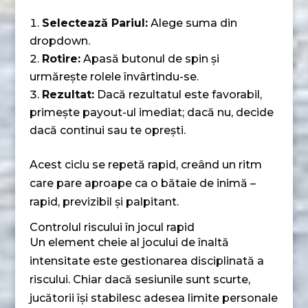
Selectează Pariul:
Alege suma din
dropdown.
Rotire:
Apasă butonul de spin și
urmărește rolele învârtindu-se.
Rezultat:
Dacă rezultatul este favorabil,
primește payout-ul imediat; dacă nu, decide
dacă continui sau te oprești.
Acest ciclu se repetă rapid, creând un ritm
care pare aproape ca o bătaie de inimă –
rapid, previzibil și palpitant.
Controlul riscului în jocul rapid
Un element cheie al jocului de înaltă
intensitate este gestionarea disciplinată a
riscului. Chiar dacă sesiunile sunt scurte,
jucătorii își stabilesc adesea limite personale