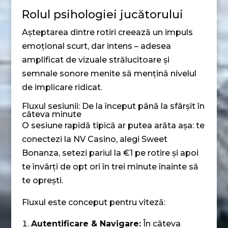
Rolul psihologiei jucătorului
Așteptarea dintre rotiri creează un impuls
emoțional scurt, dar intens – adesea
amplificat de vizuale strălucitoare și
semnale sonore menite să mențină nivelul
de implicare ridicat.
Fluxul sesiunii: De la început până la sfârșit în
câteva minute
O sesiune rapidă tipică ar putea arăta așa: te
conectezi la NV Casino, alegi Sweet
Bonanza, setezi pariul la €1 pe rotire și apoi
te învârți de opt ori în trei minute înainte să
te oprești.
Fluxul este conceput pentru viteză:
Autentificare & Navigare:
În câteva