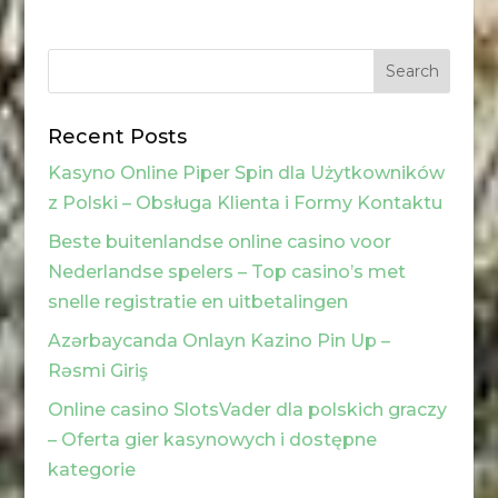
Recent Posts
Kasyno Online Piper Spin dla Użytkowników
z Polski – Obsługa Klienta i Formy Kontaktu
Beste buitenlandse online casino voor
Nederlandse spelers – Top casino’s met
snelle registratie en uitbetalingen
Azərbaycanda Onlayn Kazino Pin Up –
Rəsmi Giriş
Online casino SlotsVader dla polskich graczy
– Oferta gier kasynowych i dostępne
kategorie