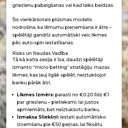
griezienu pabeigšanas vai kad laiks beidzas.
Šis vienkāršotais plūsmas modelis
nodrošina, ka lēmumu pieņemšana ir ātra –
spēlētāji gandrīz automātiski veic likmes
pēc auto‑spin iestatīšanas.
Risks un Naudas Vadība
Tā kā katra sesija ir īsa, daudzi spēlētāji
izmanto “micro‑betting” stratēģiju: mazas
likmes, kas ļauj ilgāk spēlēt, neiztukšojot
banku pārāk ātri.
Likmes Izmērs:
parasti no €0.20 līdz €1
par griezienu – pietiekami, lai justos
apmierināts, bet neiztukšotu banku.
Izmaksa Sliekšņi:
iestati automātisko
izņemšanu pie €50 peļņas, lai fiksētu