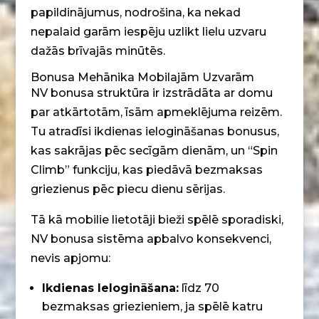
papildinājumus, nodrošina, ka nekad
nepalaid garām iespēju uzlikt lielu uzvaru
dažās brīvajās minūtēs.
Bonusa Mehānika Mobilajām Uzvarām
NV bonusa struktūra ir izstrādāta ar domu
par atkārtotām, īsām apmeklējuma reizēm.
Tu atradīsi ikdienas ielogināšanas bonusus,
kas sakrājas pēc secīgām dienām, un “Spin
Climb” funkciju, kas piedāvā bezmaksas
griezienus pēc piecu dienu sērijas.
Tā kā mobilie lietotāji bieži spēlē sporadiski,
NV bonusa sistēma apbalvo konsekvenci,
nevis apjomu:
Ikdienas Ielogināšana:
līdz 70
bezmaksas griezieniem, ja spēlē katru