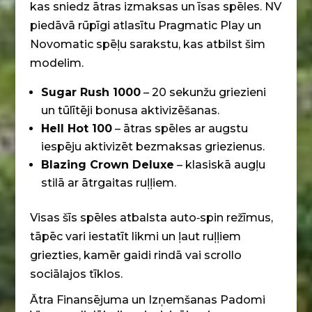
kas sniedz ātras izmaksas un īsas spēles. NV
piedāvā rūpīgi atlasītu Pragmatic Play un
Novomatic spēļu sarakstu, kas atbilst šim
modelim.
Sugar Rush 1000
– 20 sekunžu griezieni
un tūlītēji bonusa aktivizēšanas.
Hell Hot 100
– ātras spēles ar augstu
iespēju aktivizēt bezmaksas griezienus.
Blazing Crown Deluxe
– klasiskā augļu
stilā ar ātrgaitas ruļļiem.
Visas šīs spēles atbalsta auto‑spin režīmus,
tāpēc vari iestatīt likmi un ļaut ruļļiem
griezties, kamēr gaidi rindā vai scrollo
sociālajos tīklos.
Ātra Finansējuma un Izņemšanas Padomi