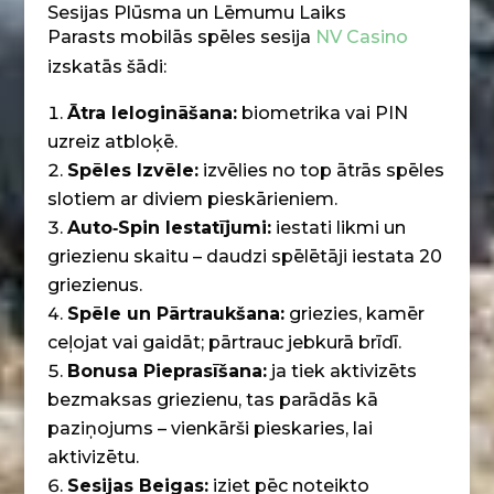
Sesijas Plūsma un Lēmumu Laiks
Parasts mobilās spēles sesija
NV Casino
izskatās šādi:
Ātra Ielogināšana:
biometrika vai PIN
uzreiz atbloķē.
Spēles Izvēle:
izvēlies no top ātrās spēles
slotiem ar diviem pieskārieniem.
Auto‑Spin Iestatījumi:
iestati likmi un
griezienu skaitu – daudzi spēlētāji iestata 20
griezienus.
Spēle un Pārtraukšana:
griezies, kamēr
ceļojat vai gaidāt; pārtrauc jebkurā brīdī.
Bonusa Pieprasīšana:
ja tiek aktivizēts
bezmaksas griezienu, tas parādās kā
paziņojums – vienkārši pieskaries, lai
aktivizētu.
Sesijas Beigas:
iziet pēc noteikto