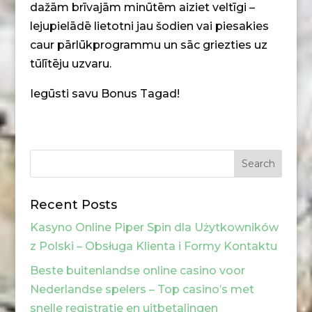
dažām brīvajām minūtēm aiziet veltīgi –
lejupielādē lietotni jau šodien vai piesakies
caur pārlūkprogrammu un sāc griezties uz
tūlītēju uzvaru.
Iegūsti savu Bonus Tagad!
Recent Posts
Kasyno Online Piper Spin dla Użytkowników
z Polski – Obsługa Klienta i Formy Kontaktu
Beste buitenlandse online casino voor
Nederlandse spelers – Top casino’s met
snelle registratie en uitbetalingen