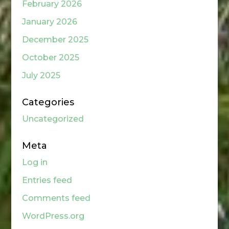
February 2026
January 2026
December 2025
October 2025
July 2025
Categories
Uncategorized
Meta
Log in
Entries feed
Comments feed
WordPress.org