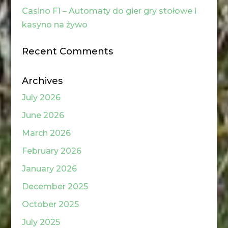
Casino F1 – Automaty do gier gry stołowe i
kasyno na żywo
Recent Comments
Archives
July 2026
June 2026
March 2026
February 2026
January 2026
December 2025
October 2025
July 2025