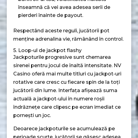
înseamnă că vei avea adesea serii de
pierderi înainte de payout.
Respectând aceste reguli, jucătorii pot
menține adrenalina vie, rămânând în control.
5. Loop-ul de jackpot flashy
Jackpoturile progresive sunt chemarea
sirenei pentru jocul de înaltă intensitate. NV
Casino oferă mai multe titluri cu jackpot-uri
rotative care cresc cu fiecare spin de la toți
jucătorii din lume. Interfața afișează suma
actuală a jackpot-ului în numere roșii
îndrăznețe care clipesc pe ecran imediat ce
pornești un joc.
Deoarece jackpoturile se acumulează pe
perioade scurte, jucătorii se găsesc adesea