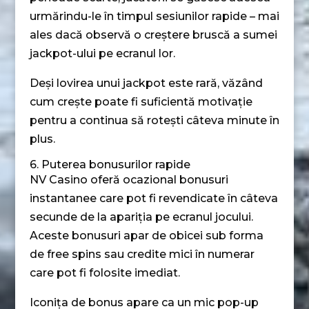
urmărindu-le în timpul sesiunilor rapide – mai
ales dacă observă o creștere bruscă a sumei
jackpot-ului pe ecranul lor.
Deși lovirea unui jackpot este rară, văzând
cum crește poate fi suficientă motivație
pentru a continua să rotești câteva minute în
plus.
6. Puterea bonusurilor rapide
NV Casino oferă ocazional bonusuri
instantanee care pot fi revendicate în câteva
secunde de la apariția pe ecranul jocului.
Aceste bonusuri apar de obicei sub forma
de free spins sau credite mici în numerar
care pot fi folosite imediat.
Iconița de bonus apare ca un mic pop-up