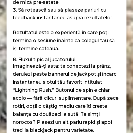
de miză pre‑setate.
Să rotească sau să plaseze pariuri cu
feedback instantaneu asupra rezultatelor.
Rezultatul este o experiență în care poți
termina o sesiune înainte ca colegul tău să
își termine cafeaua.
8. Fluxul tipic al jucătorului
Imaginează-ți asta: te conectezi la prânz,
derulezi peste bannerul de jackpot și încarci
instantaneu slotul tău favorit intitulat
“Lightning Rush.” Butonul de spin e chiar
acolo — fără clicuri suplimentare. După zece
rotiri, obții o câștig mediu care îți crește
balanța cu douăzeci la sută. Te simți
norocos? Plasezi un alt pariu rapid și apoi
treci la blackjack pentru varietate.