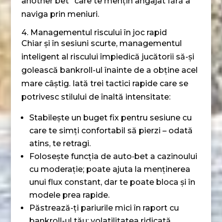
another bet” care te mențin angajat fără a
naviga prin meniuri.
4. Managementul riscului în joc rapid
Chiar și în sesiuni scurte, managementul
inteligent al riscului împiedică jucătorii să-și
golească bankroll-ul înainte de a obține acel
mare câștig. Iată trei tactici rapide care se
potrivesc stilului de înaltă intensitate:
Stabilește un buget fix pentru sesiune cu
care te simți confortabil să pierzi – odată
atins, te retragi.
Folosește funcția de auto‑bet a cazinoului
cu moderație; poate ajuta la menținerea
unui flux constant, dar te poate bloca și în
modele prea rapide.
Păstrează-ți pariurile mici în raport cu
bankroll-ul tău; volatilitatea ridicată