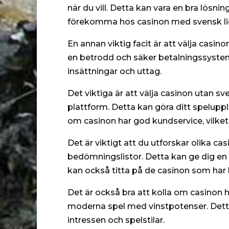
när du vill. Detta kan vara en bra lösn
förekomma hos casinon med svensk li
En annan viktig facit är att välja casino
en betrodd och säker betalningssystem
insättningar och uttag.
Det viktiga är att välja casinon utan 
plattform. Detta kan göra ditt speluppl
om casinon har god kundservice, vilket
Det är viktigt att du utforskar olika ca
bedömningslistor. Detta kan ge dig en 
kan också titta på de casinon som har 
Det är också bra att kolla om casinon ha
moderna spel med vinstpotenser. Detta 
intressen och spelstilar.