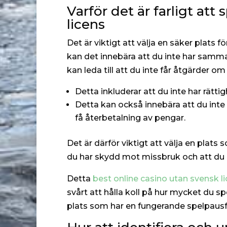
Varför det är farligt att
licens
Det är viktigt att välja en säker plats f
kan det innebära att du inte har samma
kan leda till att du inte får åtgärder o
Detta inkluderar att du inte har rätt
Detta kan också innebära att du int
få återbetalning av pengar.
Det är därför viktigt att välja en plats
du har skydd mot missbruk och att du 
Detta
best online casino utan svensk l
svårt att hålla koll på hur mycket du spe
plats som har en fungerande spelpausf