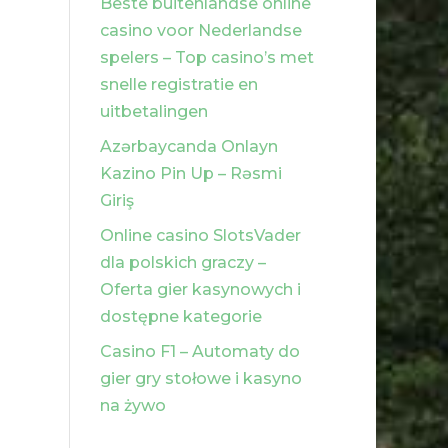
Beste buitenlandse online
casino voor Nederlandse
spelers – Top casino’s met
snelle registratie en
uitbetalingen
Azərbaycanda Onlayn
Kazino Pin Up – Rəsmi
Giriş
Online casino SlotsVader
dla polskich graczy –
Oferta gier kasynowych i
dostępne kategorie
Casino F1 – Automaty do
gier gry stołowe i kasyno
na żywo