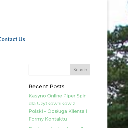
Contact Us
Recent Posts
Kasyno Online Piper Spin
dla Użytkowników z
Polski – Obsługa Klienta i
Formy Kontaktu