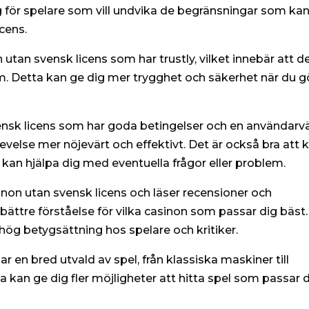
ing för spelare som vill undvika de begränsningar som ka
cens.
n utan svensk licens som har trustly, vilket innebär att d
. Detta kan ge dig mer trygghet och säkerhet när du g
svensk licens som har goda betingelser och en användarv
evelse mer nöjevärt och effektivt. Det är också bra att k
 kan hjälpa dig med eventuella frågor eller problem.
sinon utan svensk licens och läser recensioner och
bättre förståelse för vilka casinon som passar dig bäst
hög betygsättning hos spelare och kritiker.
r en bred utvald av spel, från klassiska maskiner till
kan ge dig fler möjligheter att hitta spel som passar 