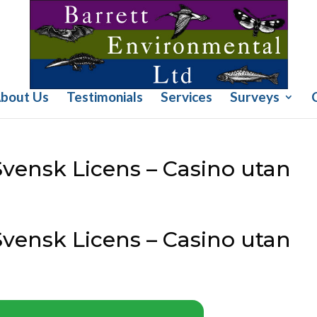
bout Us
Testimonials
Services
Surveys
Svensk Licens – Casino utan
Svensk Licens – Casino utan