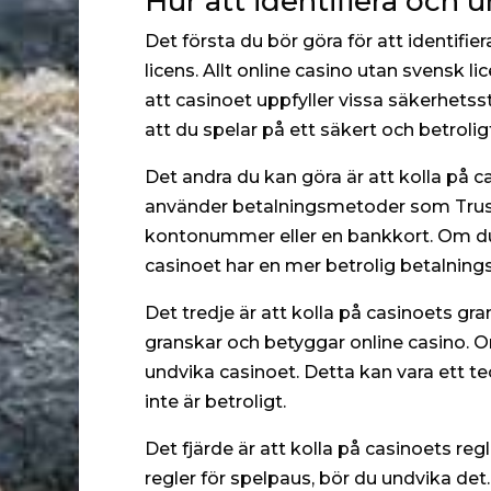
Hur att identifiera och 
Det första du bör göra för att identifie
licens. Allt online casino utan svensk l
att casinoet uppfyller vissa säkerhetsst
att du spelar på ett säkert och betrolig
Det andra du kan göra är att kolla på 
använder betalningsmetoder som Trustl
kontonummer eller en bankkort. Om du s
casinoet har en mer betrolig betalning
Det tredje är att kolla på casinoets gr
granskar och betyggar online casino. Om
undvika casinoet. Detta kan vara ett t
inte är betroligt.
Det fjärde är att kolla på casinoets regl
regler för spelpaus, bör du undvika det.