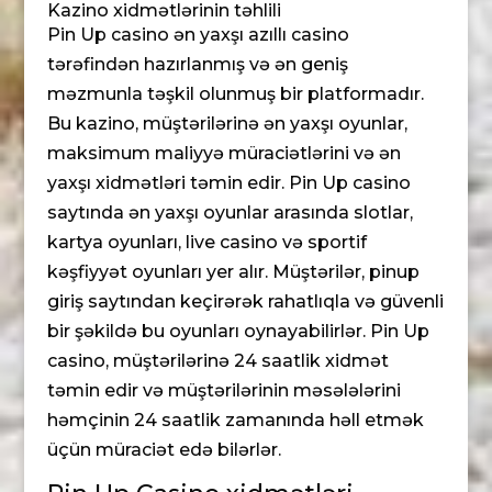
Kazino xidmətlərinin təhlili
Pin Up casino ən yaxşı azıllı casino
tərəfindən hazırlanmış və ən geniş
məzmunla təşkil olunmuş bir platformadır.
Bu kazino, müştərilərinə ən yaxşı oyunlar,
maksimum maliyyə müraciətlərini və ən
yaxşı xidmətləri təmin edir. Pin Up casino
saytında ən yaxşı oyunlar arasında slotlar,
kartya oyunları, live casino və sportif
kəşfiyyət oyunları yer alır. Müştərilər, pinup
giriş saytından keçirərək rahatlıqla və güvenli
bir şəkildə bu oyunları oynayabilirlər. Pin Up
casino, müştərilərinə 24 saatlik xidmət
təmin edir və müştərilərinin məsələlərini
həmçinin 24 saatlik zamanında həll etmək
üçün müraciət edə bilərlər.