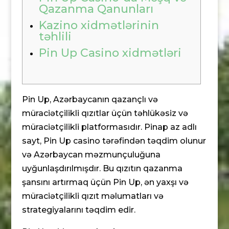
Qazanma Qanunları
Kazino xidmətlərinin
təhlili
Pin Up Casino xidmətləri
Pin Up, Azərbaycanın qazançlı və
müraciətçilikli qızıtlar üçün təhlükəsiz və
müraciətçilikli platformasıdır. Pinap az adlı
sayt, Pin Up casino tərəfindən təqdim olunur
və Azərbaycan məzmunçuluğuna
uyğunlaşdırılmışdır. Bu qızıtın qazanma
şansını artırmaq üçün Pin Up, ən yaxşı və
müraciətçilikli qızıt məlumatları və
strategiyalarını təqdim edir.