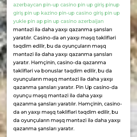
azerbaycan pin-up casino pin up giriş pinup
giriş pin up kazino pin-up casino giriş pin up
yukle pin ap pin up casino azerbaijan
məntəzi ilə daha yaxşı qazanma şansları
yaratılır. Casino-da ən yaxşı məşq təklifləri
təqdim edilir, bu da oyunçuların məşq
məntəzi ilə daha yaxşı qazanma şansları
yaratır. Həmçinin, casino-da qazanma
təklifləri və bonuslar təqdim edilir, bu da
oyunçuların məşq məntəzi ilə daha yaxşı
qazanma şansları yaratır. Pin Up casino-da
oyunçu məşq məntəzi ilə daha yaxşı
qazanma şansları yaratılır. Həmçinin, casino-
da ən yaxşı məşq təklifləri təqdim edilir, bu
da oyunçuların məşq məntəzi ilə daha yaxşı
qazanma şansları yaratır.