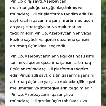
Pin Up giriş saytı, Azərbaycan
məzmunçuluğuna uyğunlaşdırılmış və
müraciətçilikli bir platforma təqdim edir. Bu
sayt, qızıtın qazanma şansını artırmaq üçün
ən yaxşı strategiyaları və məlumatları
təqdim edir. Pin Up, Azərbaycanın ən yaxşı
kazino saytıdır və qızıtın qazanma şansını
artırmaq üçün ideal seçimdir.
Pin Up, Azərbaycanın ən yaxşı kazinosu kimi
tanınır və qızıtın qazanma şansını artırmaq
üçün ən müraciətçilikli platforma təqdim
edir. Pinup adlı sayt, qızıtın qazanma şansını
artırmaq üçün ən yaxşı və müraciətçilikli qızıt
məlumatları və strategiyalarını təqdim edir.
Pin Up, Azərbaycanın qazançlı və
müraciətçilikli qızıtlar üçün təhlükəsiz və