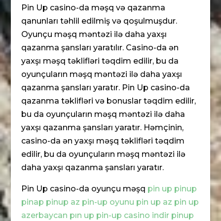
Pin Up casino-da məşq və qazanma
qanunları təhlil edilmiş və qoşulmuşdur.
Oyunçu məşq məntəzi ilə daha yaxşı
qazanma şansları yaratılır. Casino-da ən
yaxşı məşq təklifləri təqdim edilir, bu da
oyunçuların məşq məntəzi ilə daha yaxşı
qazanma şansları yaratır. Pin Up casino-da
qazanma təklifləri və bonuslar təqdim edilir,
bu da oyunçuların məşq məntəzi ilə daha
yaxşı qazanma şansları yaratır. Həmçinin,
casino-da ən yaxşı məşq təklifləri təqdim
edilir, bu da oyunçuların məşq məntəzi ilə
daha yaxşı qazanma şansları yaratır.
Pin Up casino-da oyunçu məşq
pin up pinup
pinap pinup az pin-up oyunu pin up az pin up
azerbaycan pın up pin-up casino indir pinup