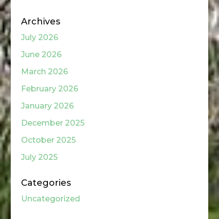
Archives
July 2026
June 2026
March 2026
February 2026
January 2026
December 2025
October 2025
July 2025
Categories
Uncategorized