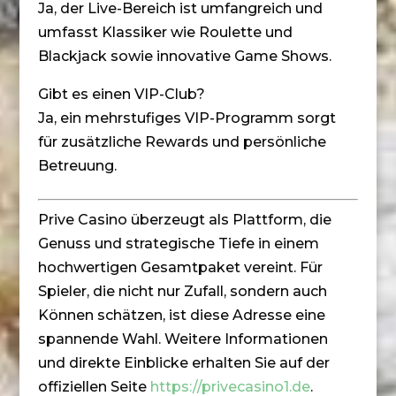
Ja, der Live-Bereich ist umfangreich und
umfasst Klassiker wie Roulette und
Blackjack sowie innovative Game Shows.
Gibt es einen VIP-Club?
Ja, ein mehrstufiges VIP-Programm sorgt
für zusätzliche Rewards und persönliche
Betreuung.
Prive Casino überzeugt als Plattform, die
Genuss und strategische Tiefe in einem
hochwertigen Gesamtpaket vereint. Für
Spieler, die nicht nur Zufall, sondern auch
Können schätzen, ist diese Adresse eine
spannende Wahl. Weitere Informationen
und direkte Einblicke erhalten Sie auf der
offiziellen Seite
https://privecasino1.de
.