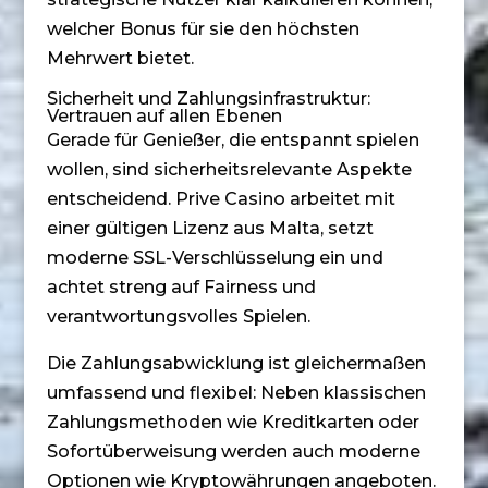
welcher Bonus für sie den höchsten
Mehrwert bietet.
Sicherheit und Zahlungsinfrastruktur:
Vertrauen auf allen Ebenen
Gerade für Genießer, die entspannt spielen
wollen, sind sicherheitsrelevante Aspekte
entscheidend. Prive Casino arbeitet mit
einer gültigen Lizenz aus Malta, setzt
moderne SSL-Verschlüsselung ein und
achtet streng auf Fairness und
verantwortungsvolles Spielen.
Die Zahlungsabwicklung ist gleichermaßen
umfassend und flexibel: Neben klassischen
Zahlungsmethoden wie Kreditkarten oder
Sofortüberweisung werden auch moderne
Optionen wie Kryptowährungen angeboten.