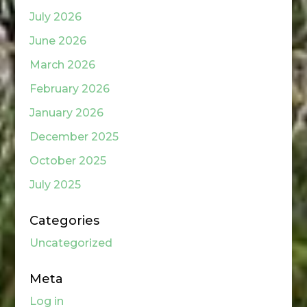
July 2026
June 2026
March 2026
February 2026
January 2026
December 2025
October 2025
July 2025
Categories
Uncategorized
Meta
Log in