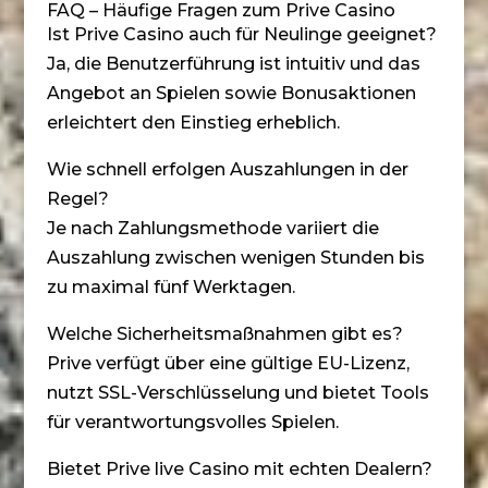
FAQ – Häufige Fragen zum Prive Casino
Ist Prive Casino auch für Neulinge geeignet?
Ja, die Benutzerführung ist intuitiv und das
Angebot an Spielen sowie Bonusaktionen
erleichtert den Einstieg erheblich.
Wie schnell erfolgen Auszahlungen in der
Regel?
Je nach Zahlungsmethode variiert die
Auszahlung zwischen wenigen Stunden bis
zu maximal fünf Werktagen.
Welche Sicherheitsmaßnahmen gibt es?
Prive verfügt über eine gültige EU-Lizenz,
nutzt SSL-Verschlüsselung und bietet Tools
für verantwortungsvolles Spielen.
Bietet Prive live Casino mit echten Dealern?