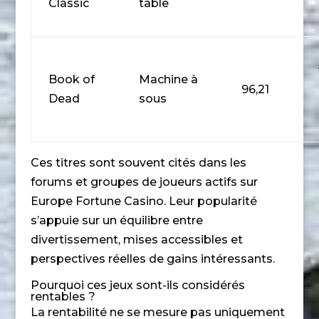
Classic
table
Book of
Machine à
96,21
Dead
sous
Ces titres sont souvent cités dans les
forums et groupes de joueurs actifs sur
Europe Fortune Casino. Leur popularité
s’appuie sur un équilibre entre
divertissement, mises accessibles et
perspectives réelles de gains intéressants.
Pourquoi ces jeux sont-ils considérés
rentables ?
La rentabilité ne se mesure pas uniquement