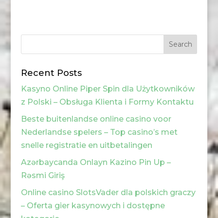
Recent Posts
Kasyno Online Piper Spin dla Użytkowników
z Polski – Obsługa Klienta i Formy Kontaktu
Beste buitenlandse online casino voor
Nederlandse spelers – Top casino’s met
snelle registratie en uitbetalingen
Azərbaycanda Onlayn Kazino Pin Up –
Rəsmi Giriş
Online casino SlotsVader dla polskich graczy
– Oferta gier kasynowych i dostępne