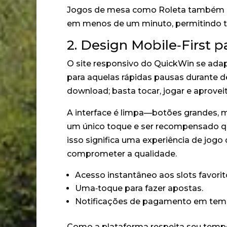
Jogos de mesa como Roleta também o
em menos de um minuto, permitindo t
2. Design Mobile‑First 
O site responsivo do QuickWin se adap
para aquelas rápidas pausas durante 
download; basta tocar, jogar e aproveit
A interface é limpa—botões grandes,
um único toque e ser recompensado q
isso significa uma experiência de jog
comprometer a qualidade.
Acesso instantâneo aos slots favorit
Uma‑toque para fazer apostas.
Notificações de pagamento em temp
Como a plataforma respeita seu tempo