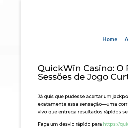
Home
A
QuickWin Casino: O 
Sessões de Jogo Curt
Já quis que pudesse acertar um jackp
exatamente essa sensação—uma corrida
vivo que entrega resultados rápidos s
Faça um desvio rápido para
https://qu