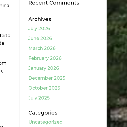
Recent Comments
mina
Archives
July 2026
feito
June 2026
de
March 2026
February 2026
com
January 2026
o,
December 2025
October 2025
July 2025
Categories
Uncategorized
ão