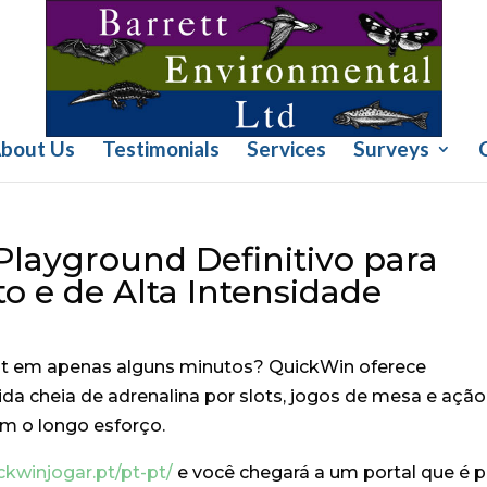
bout Us
Testimonials
Services
Surveys
Playground Definitivo para
o e de Alta Intensidade
ot em apenas alguns minutos? QuickWin oferece
 cheia de adrenalina por slots, jogos de mesa e ação
em o longo esforço.
ickwinjogar.pt/pt-pt/
e você chegará a um portal que é p