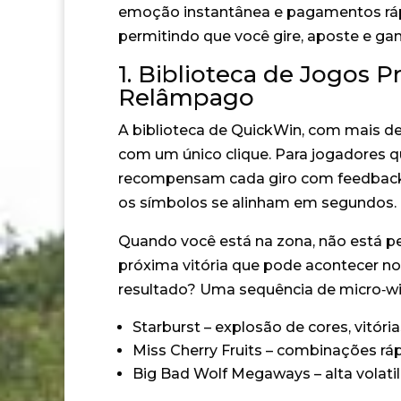
emoção instantânea e pagamentos rápid
permitindo que você gire, aposte e g
1. Biblioteca de Jogos P
Relâmpago
A biblioteca de QuickWin, com mais de 
com um único clique. Para jogadores q
recompensam cada giro com feedback 
os símbolos se alinham em segundos.
Quando você está na zona, não está p
próxima vitória que pode acontecer n
resultado? Uma sequência de micro‑w
Starburst – explosão de cores, vitóri
Miss Cherry Fruits – combinações ráp
Big Bad Wolf Megaways – alta volat