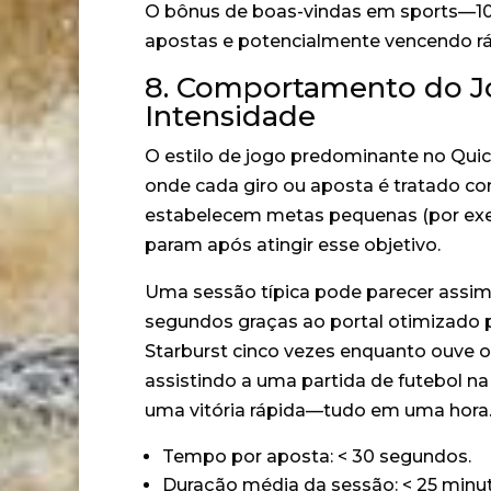
O bônus de boas-vindas em sports—100
apostas e potencialmente vencendo rá
8. Comportamento do Jo
Intensidade
O estilo de jogo predominante no Qui
onde cada giro ou aposta é tratado c
estabelecem metas pequenas (por exemp
param após atingir esse objetivo.
Uma sessão típica pode parecer assim: 
segundos graças ao portal otimizado pa
Starburst cinco vezes enquanto ouve o
assistindo a uma partida de futebol n
uma vitória rápida—tudo em uma hora
Tempo por aposta: < 30 segundos.
Duração média da sessão: < 25 minu