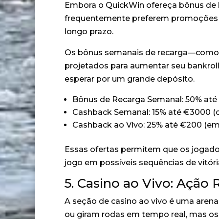
Embora o QuickWin ofereça bônus de 
frequentemente preferem promoções q
longo prazo.
Os bônus semanais de recarga—como 5
projetados para aumentar seu bankrol
esperar por um grande depósito.
Bônus de Recarga Semanal: 50% até
Cashback Semanal: 15% até €3000 (cr
Cashback ao Vivo: 25% até €200 (em
Essas ofertas permitem que os jogad
jogo em possíveis sequências de vitóri
5. Casino ao Vivo: Açã
A seção de casino ao vivo é uma arena
ou giram rodas em tempo real, mas os