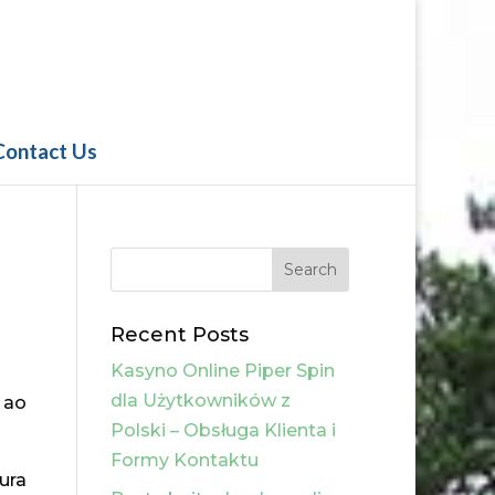
Contact Us
Recent Posts
Kasyno Online Piper Spin
dla Użytkowników z
 ao
Polski – Obsługa Klienta i
Formy Kontaktu
ura