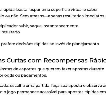
a rápida; basta raspar uma superfície virtual e saber
o ou não. Sem atrasos—apenas resultados imediatos.
tiplicador subir, saque instantaneamente.
 resultado.
m prefere decisões rápidas ao invés de planejamento
stas Curtas com Recompensas Rápi
astas de esportes que querem fazer apostas durante
por odds ou pagamentos.
ficada: escolha uma partida, faça sua aposta e observe a
o jogo permanece acessível para apostas rápidas em