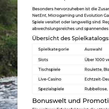
Besonders hervorzuheben ist die Zus
NetEnt, Microgaming und Evolution Gam
Spiele veraltet oder langweilig sind.
abwechslungsreiches und spannendes S
Übersicht des Spielkatalogs
Spielkategorie
Auswahl
Slots
Über 1000 ve
Tischspiele
Roulette, Bl
Live-Casino
Echtzeit-Dea
Spezialspiele
Rubbellose,
Bonuswelt und Promotion