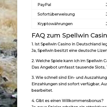
PayPal
Sofortüberweisung
Kryptowährungen
FAQ zum Spellwin Casi
1. Ist Spellwin Casino in Deutschland le
Ja, Spellwin besitzt eine deutsche Liz
2. Welche Spiele kann ich im Spellwin C
Das Angebot umfasst tausende Slots, 
3. Wie schnell sind Ein- und Auszahlun
Einzahlungen sind sofort verfügbar, A
bearbeitet.
4. Gibt es einen Willkommensbonus?