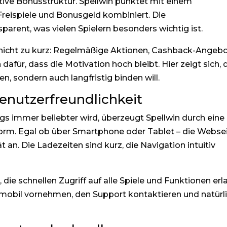
aktive Bonusstruktur. Spellwin punktet mit einem
eispiele und Bonusgeld kombiniert. Die
arent, was vielen Spielern besonders wichtig ist.
cht zu kurz: Regelmäßige Aktionen, Cashback-Angeb
afür, dass die Motivation hoch bleibt. Hier zeigt sich, 
, sondern auch langfristig binden will.
enutzerfreundlichkeit
wegs immer beliebter wird, überzeugt Spellwin durch eine
orm. Egal ob über Smartphone oder Tablet – die Webse
t an. Die Ladezeiten sind kurz, die Navigation intuitiv
ie schnellen Zugriff auf alle Spiele und Funktionen erl
mobil vornehmen, den Support kontaktieren und natürl