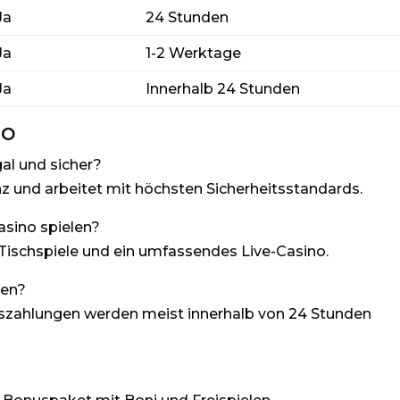
Ja
24 Stunden
Ja
1-2 Werktage
Ja
Innerhalb 24 Stunden
no
gal und sicher?
enz und arbeitet mit höchsten Sicherheitsstandards.
asino spielen?
Tischspiele und ein umfassendes Live-Casino.
gen?
uszahlungen werden meist innerhalb von 24 Stunden