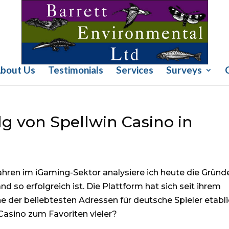
bout Us
Testimonials
Services
Surveys
g von Spellwin Casino in
ahren im iGaming-Sektor analysiere ich heute die Gründe
nd so erfolgreich ist. Die Plattform hat sich seit ihrem
e der beliebtesten Adressen für deutsche Spieler etablie
asino zum Favoriten vieler?