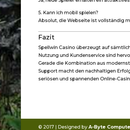
Ja, neue Spieler erhalten ein attraktiv
5. Kann ich mobil spielen?
Absolut, die Webseite ist vollständig m
Fazit
Spellwin Casino überzeugt auf sämtliche
Nutzung und Kundenservice sind hervo
Gerade die Kombination aus modernste
Support macht den nachhaltigen Erfol
seriösen und spannenden Online-Casino 
© 2017 | Designed by
A-Byte Computer