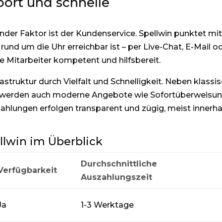
port und schnelle
ender Faktor ist der Kundenservice. Spellwin punktet mit
und um die Uhr erreichbar ist – per Live-Chat, E-Mail o
ie Mitarbeiter kompetent und hilfsbereit.
astruktur durch Vielfalt und Schnelligkeit. Neben klassi
 werden auch moderne Angebote wie Sofortüberweisu
hlungen erfolgen transparent und zügig, meist innerha
lwin im Überblick
Durchschnittliche
Verfügbarkeit
Auszahlungszeit
Ja
1-3 Werktage