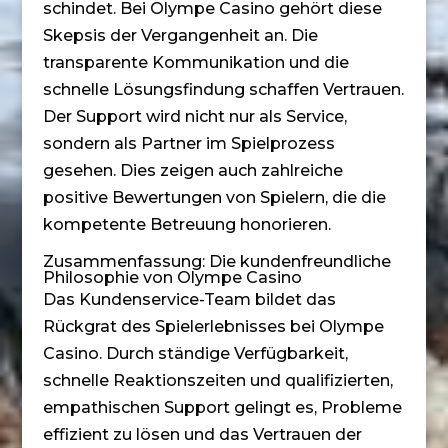
schindet. Bei Olympe Casino gehört diese
Skepsis der Vergangenheit an. Die
transparente Kommunikation und die
schnelle Lösungsfindung schaffen Vertrauen.
Der Support wird nicht nur als Service,
sondern als Partner im Spielprozess
gesehen. Dies zeigen auch zahlreiche
positive Bewertungen von Spielern, die die
kompetente Betreuung honorieren.
Zusammenfassung: Die kundenfreundliche
Philosophie von Olympe Casino
Das Kundenservice-Team bildet das
Rückgrat des Spielerlebnisses bei Olympe
Casino. Durch ständige Verfügbarkeit,
schnelle Reaktionszeiten und qualifizierten,
empathischen Support gelingt es, Probleme
effizient zu lösen und das Vertrauen der