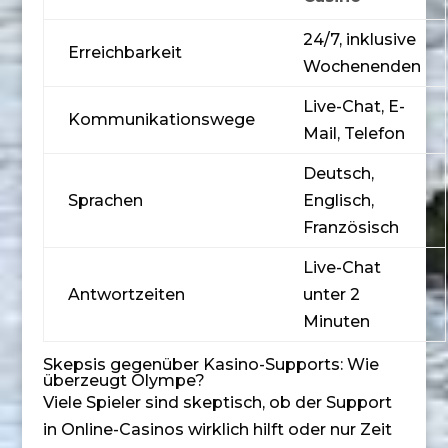
24/7, inklusive
Erreichbarkeit
Wochenenden
Live-Chat, E-
Kommunikationswege
Mail, Telefon
Deutsch,
Sprachen
Englisch,
Französisch
Live-Chat
Antwortzeiten
unter 2
Minuten
Skepsis gegenüber Kasino-Supports: Wie
überzeugt Olympe?
Viele Spieler sind skeptisch, ob der Support
in Online-Casinos wirklich hilft oder nur Zeit