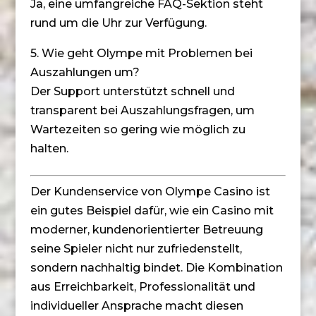
Ja, eine umfangreiche FAQ-Sektion steht
rund um die Uhr zur Verfügung.
5. Wie geht Olympe mit Problemen bei
Auszahlungen um?
Der Support unterstützt schnell und
transparent bei Auszahlungsfragen, um
Wartezeiten so gering wie möglich zu
halten.
Der Kundenservice von Olympe Casino ist
ein gutes Beispiel dafür, wie ein Casino mit
moderner, kundenorientierter Betreuung
seine Spieler nicht nur zufriedenstellt,
sondern nachhaltig bindet. Die Kombination
aus Erreichbarkeit, Professionalität und
individueller Ansprache macht diesen