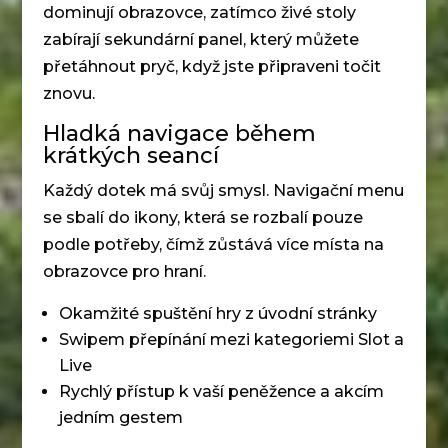
dominují obrazovce, zatímco živé stoly
zabírají sekundární panel, který můžete
přetáhnout pryč, když jste připraveni točit
znovu.
Hladká navigace během
krátkých seancí
Každý dotek má svůj smysl. Navigační menu
se sbalí do ikony, která se rozbalí pouze
podle potřeby, čímž zůstává více místa na
obrazovce pro hraní.
Okamžité spuštění hry z úvodní stránky
Swipem přepínání mezi kategoriemi Slot a
Live
Rychlý přístup k vaší peněžence a akcím
jedním gestem