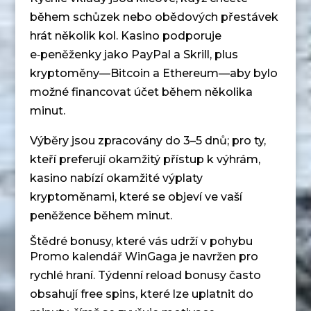
během schůzek nebo obědových přestávek
hrát několik kol. Kasino podporuje
e‑peněženky jako PayPal a Skrill, plus
kryptoměny—Bitcoin a Ethereum—aby bylo
možné financovat účet během několika
minut.
Výběry jsou zpracovány do 3–5 dnů; pro ty,
kteří preferují okamžitý přístup k výhrám,
kasino nabízí okamžité výplaty
kryptoměnami, které se objeví ve vaší
peněžence během minut.
Štědré bonusy, které vás udrží v pohybu
Promo kalendář WinGaga je navržen pro
rychlé hraní. Týdenní reload bonusy často
obsahují free spins, které lze uplatnit do