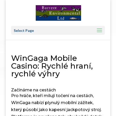
Select Page
WinGaga Mobile
Casino: Rychlé hraní,
rychlé výhry
Začínáme na cestách
Pro hráče, kteří milují točení na cestách,
WinGaga nabízí plynulý mobilní zážitek,
který působí jako kapesní jackpotový stroj.