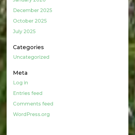
December 2025
October 2025
July 2025
Categories
Uncategorized
Meta
Log in
Entries feed
Comments feed
WordPress.org