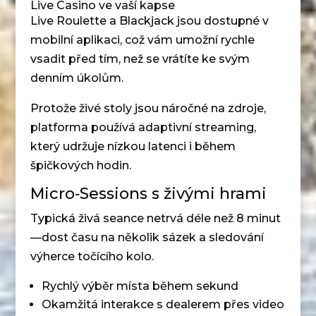
Live Casino ve vaší kapse
Live Roulette a Blackjack jsou dostupné v
mobilní aplikaci, což vám umožní rychle
vsadit před tím, než se vrátíte ke svým
denním úkolům.
Protože živé stoly jsou náročné na zdroje,
platforma používá adaptivní streaming,
který udržuje nízkou latenci i během
špičkových hodin.
Micro‑Sessions s živými hrami
Typická živá seance netrvá déle než 8 minut
—dost času na několik sázek a sledování
výherce točícího kolo.
Rychlý výběr místa během sekund
Okamžitá interakce s dealerem přes video