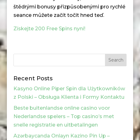
štědrými bonusy přizpůsobenými pro rychlé
seance můžete začít točit hned teď.
Získejte 200 Free Spins nyní!
Recent Posts
Kasyno Online Piper Spin dla Użytkowników
z Polski – Obsługa Klienta i Formy Kontaktu
Beste buitenlandse online casino voor
Nederlandse spelers – Top casino’s met
snelle registratie en uitbetalingen
Azərbaycanda Onlayn Kazino Pin Up –